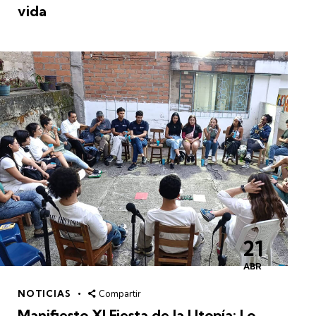
vida
21
ABR
NOTICIAS
Compartir
Manifiesto XI Fiesta de la Utopía: Lo