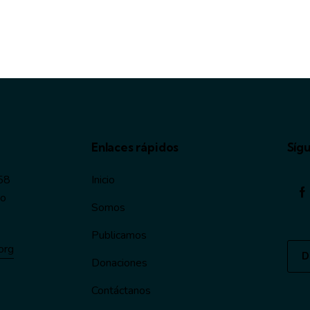
Enlaces rápidos
Síg
58
Inicio
ro
Somos
Publicamos
rg​
D
Donaciones
Contáctanos